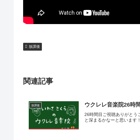
放課後
関連記事
ウクレレ音楽院26時
放課後
26時間目ご視聴ありがとう
と深まるかなーと思います！