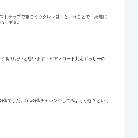
、ストラップで繋ごうウクレレ愛！ということで、綺麗に
！ギタ...
ンク貼りたいと思います！ピアノコード判定ずっしーの
owG弦でした。LowG弦チャレンジしてみようかな？という