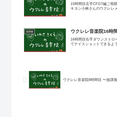
15時間目左手CFG7編ご
キヨシ小林さんのウクレレメ
ウクレレ音楽院16時
放課後
16時間目右手ダウンスト
てナイスショットできるよう
ウクレレ音楽院8時間目 〜放課