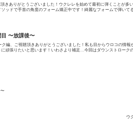
視聴頂きありがとうございました！ウクレレを始めて最初に弾くことが多
ソッドで手首の角度のフォーム矯正中です！綺麗なフォームで弾いてるな
間目 〜放課後〜
ローク編、ご視聴頂きありがとうございました！私も目からウロコの情報
に頑張りたいと思います！いわさより補足…今回はダウンストロークのみ
後〜
ウ