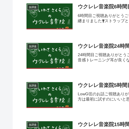
ウクレレ音楽院6時間
放課後
6時間目ご視聴ありがとう
纏まりました❣️ストラップ
ウクレレ音楽院24時
放課後
24時間目ご視聴ありがと
音感トレーニング耳が良く
ウクレレ音楽院5時間
放課後
LowG弦のお話ご視聴ありが
方は最初に試すのにいいと思
ウクレレ音楽院15時
放課後