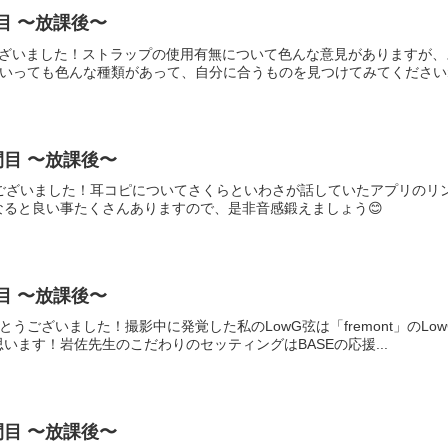
目 〜放課後〜
ございました！ストラップの使用有無について色んな意見がありますが
といっても色んな種類があって、自分に合うものを見つけてみてくださいね
間目 〜放課後〜
うございました！耳コピについてさくらといわさが話していたアプリのリ
なると良い事たくさんありますので、是非音感鍛えましょう😊
目 〜放課後〜
とうございました！撮影中に発覚した私のLowG弦は「fremont」のL
います！岩佐先生のこだわりのセッティングはBASEの応援...
間目 〜放課後〜